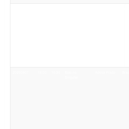
20260807
15:00
16:00
Carolina Maria
Bras
de Jesus
20260807
16:00
16:30
Elas no
Adélia Prado
Bras
Singular