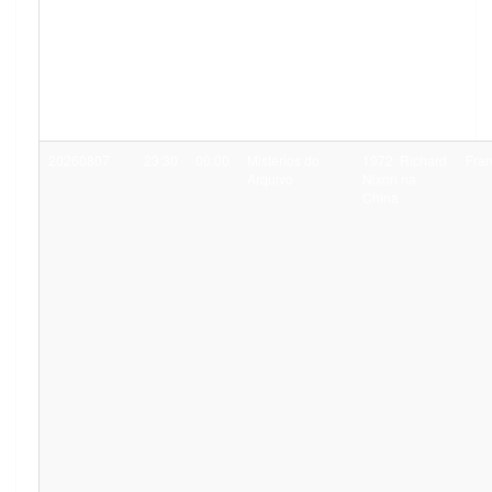
20260807
23:30
00:00
Mistérios do
1972: Richard
Fra
Arquivo
Nixon na
China