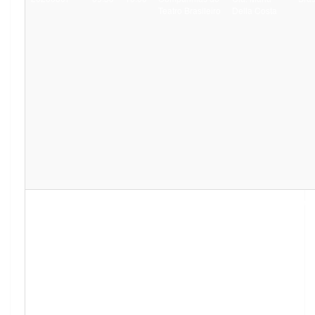
Teatro Brasileiro
Della Costa
20260807
10:00
11:30
Antígona 442
Bras
a.C.