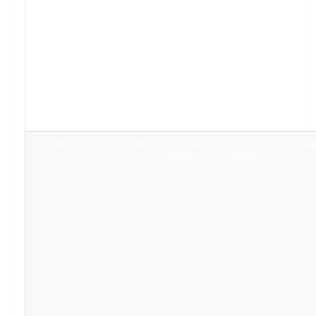
20260807
20:30
21:00
Inconveniências
O Primeiro
Bras
Históricas
Golpe