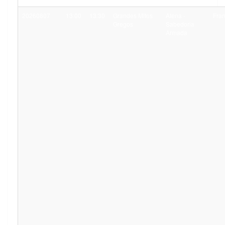
20260807
13:00
13:30
Grandes Mitos
Atena -
Fra
Gregos
Sabedoria
Armada