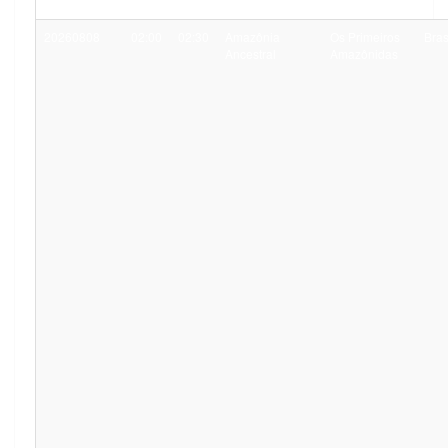
20260808
02:00
02:30
Amazônia
Os Primeiros
Bras
Ancestral
Amazônidas