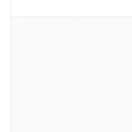
20260807
04:00
05:00
Depressão,
Fra
uma epidemia
mundial?