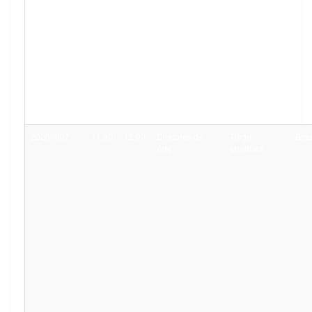
20260807
11:30
12:00
Diretores de
Tiago
Bras
Arte
Marques