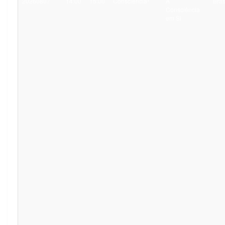
20260807
14:00
15:00
Consciência³
A
Bras
Consciência
em Si