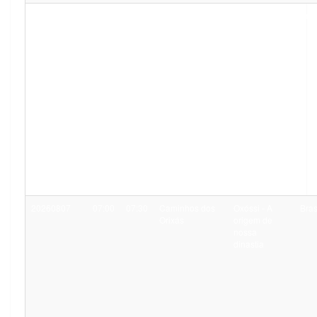
20260807
06:00
07:00
Coreografia, O
Marta Soares
Bras
Desenho da
Dança no Brasil
20260807
07:00
07:30
Caminhos dos
Oxóssi - A
Bras
Orixás
origem de
nossa
dinastia