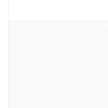
20260807
17:30
18:00
Palavras
Antonio Prata
Bras
Permanecem -
e Fabrício
2ª Temporada
Corsaletti