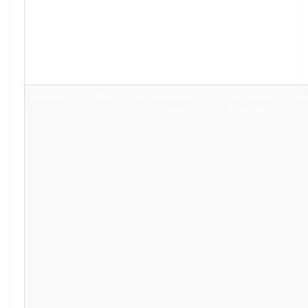
20260807
22:00
22:30
Amazônia
Os Primeiros
Bras
Ancestral
Amazônidas