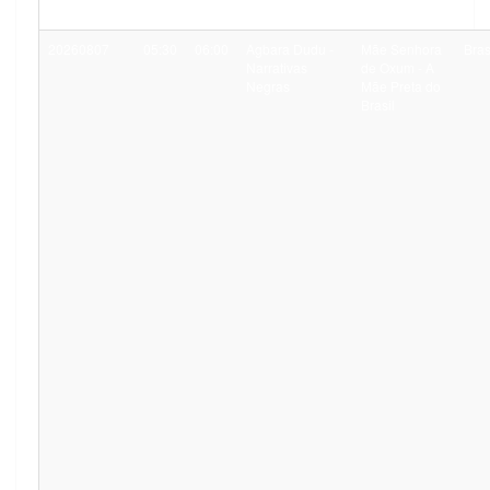
20260807
05:30
06:00
Agbara Dudu -
Mãe Senhora
Bras
Narrativas
de Oxum - A
Negras
Mãe Preta do
Brasil