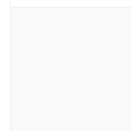
20260808
03:30
04:00
Mistérios do
1972: Richard
Fra
Arquivo
Nixon na
China