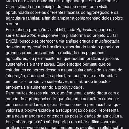
Médio da Escola Estadual de Tempo Integral São José do Rio
Claro, situada no município de mesmo nome, uma visão
aprofundada sobre as diferentes facetas do agronegócio e da
agricultura familiar, a fim de ampliar a compreensão deles sobre
o setor.
Por meio da produção visual intitulada
Agricultura
, parte da
série
Brasil 2050
e disponível na plataforma do projeto Curta!
ENEM, buscou-se oferecer uma análise crítica e multifacetada
do setor agropecuário brasileiro, abordando tanto o papel dos
grandes produtores quanto a realidade dos pequenos
agricultores, ou permacultores, que adotam práticas agrícolas
sustentáveis e alternativas. Esse enfoque permitiu que os
estudantes compreendessem as particularidades do sistema de
integração, que combina agricultura, pecuária e até florestas
em um ciclo produtivo sustentável, minimizando impactos
ambientais e aumentando a produtividade.
Para muitos desses alunos, que têm uma ligação direta com o
mundo do agronegócio e frequentemente acreditam conhecer
bem essa realidade, explorar temas como a permacultura, que
valoriza a biodiversidade e a recuperação do solo, representa
uma nova maneira de entender as possibilidades da agricultura.
Essa abordagem não só despertou um olhar crítico sobre as
práticas convencionais, mas também os desafiou a refletir sobre